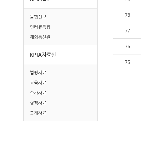
78
물협신보
인터뷰특집
77
해외통신원
76
KPTA자료실
75
법령자료
교육자료
수가자료
정책자료
통계자료