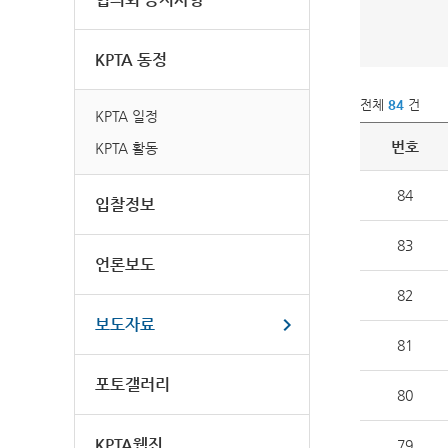
KPTA 동정
전체
84
건
KPTA 일정
번호
KPTA 활동
84
입찰정보
83
언론보도
82
보도자료
81
포토갤러리
80
KPTA웹진
79